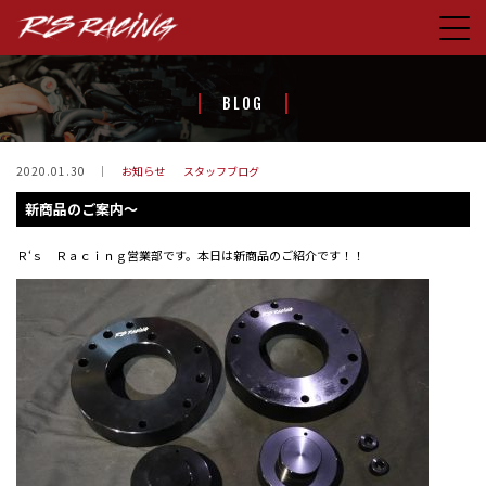
HOME
BLOG
CONCEPT
PRODUCTS
2020.01.30
お知らせ
スタッフブログ
新商品のご案内～
STORE
BLOG
Ｒ‘ｓ Ｒａｃｉｎｇ営業部です。本日は新商品のご紹介です！！
ABOUT US
CONTACT
FACEBOOK