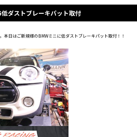
56低ダストブレーキパット取付
部です。本日はご新規様のBMWミニに低ダストブレーキパット取付！！