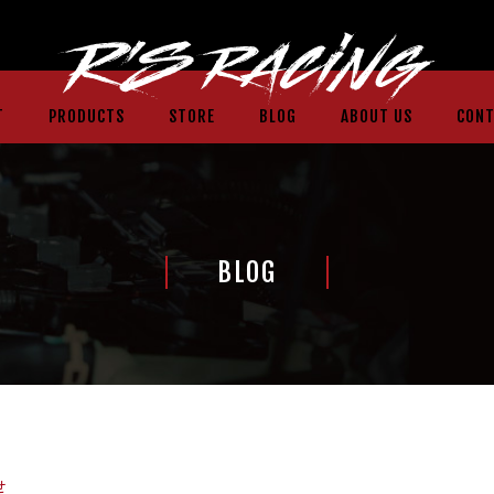
T
PRODUCTS
STORE
BLOG
ABOUT US
CONT
BLOG
せ