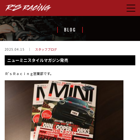
HOME
BLOG
CONCEPT
PRODUCTS
2025.04.15
スタッフブログ
ニューミニスタイルマガジン発売
STORE
BLOG
Ｒ‘ｓＲａｃｉｎｇ営業部です。
ABOUT US
CONTACT
FACEBOOK