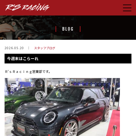
HOME
BLOG
CONCEPT
PRODUCTS
2026.05.20
スタッフブログ
今週末はこらーれ
STORE
BLOG
Ｒ‘ｓＲａｃｉｎｇ営業部です。
ABOUT US
CONTACT
FACEBOOK