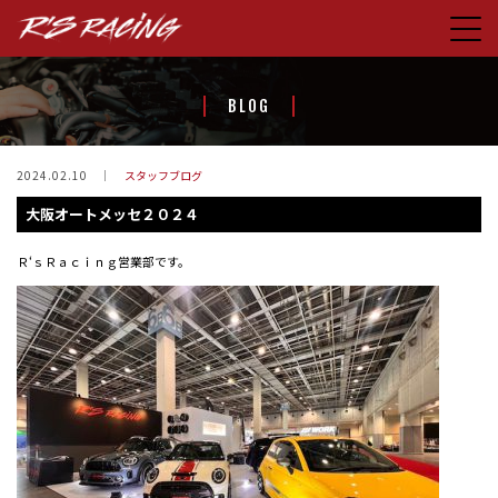
HOME
BLOG
CONCEPT
PRODUCTS
2024.02.10
スタッフブログ
大阪オートメッセ２０２４
STORE
BLOG
Ｒ‘ｓＲａｃｉｎｇ営業部です。
ABOUT US
CONTACT
FACEBOOK