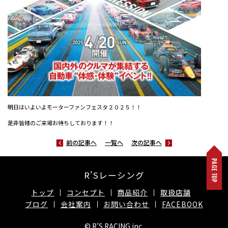
明日はいよいよモーターファンフェスタ２０２５！！
是非皆様のご来場お待ちしております！！
前の記事へ
一覧へ
次の記事へ
R’Sレーシング
トップ
コンセプト
商品紹介
取扱店舗
ブログ
会社案内
お問い合わせ
FACEBOOK
© R’S RACING inc.