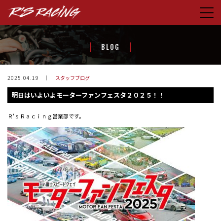
HOME
BLOG
CONCEPT
PRODUCTS
2025.04.19
スタッフブログ
明日はいよいよモーターファンフェスタ２０２５！！
STORE
BLOG
Ｒ‘ｓＲａｃｉｎｇ営業部です。
ABOUT US
CONTACT
FACEBOOK