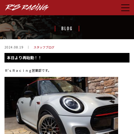
HOME
BLOG
CONCEPT
PRODUCTS
2024.08.19
スタッフブログ
本日より再始動！！
STORE
BLOG
Ｒ‘ｓＲａｃｉｎｇ営業部です。
ABOUT US
CONTACT
FACEBOOK