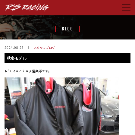
HOME
BLOG
CONCEPT
PRODUCTS
2024.08.28
スタッフブログ
秋冬モデル
STORE
BLOG
Ｒ‘ｓＲａｃｉｎｇ営業部です。
ABOUT US
CONTACT
FACEBOOK