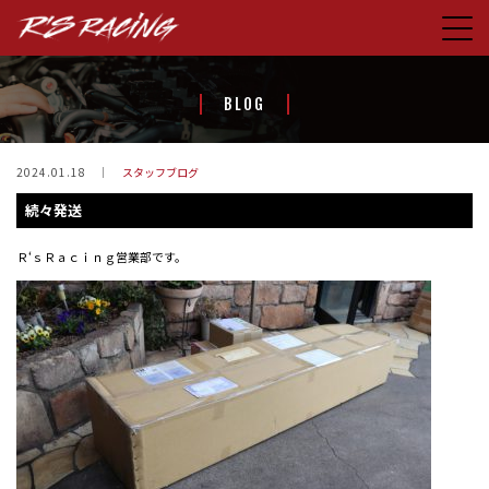
HOME
BLOG
CONCEPT
PRODUCTS
2024.01.18
スタッフブログ
続々発送
STORE
BLOG
Ｒ‘ｓＲａｃｉｎｇ営業部です。
ABOUT US
CONTACT
FACEBOOK