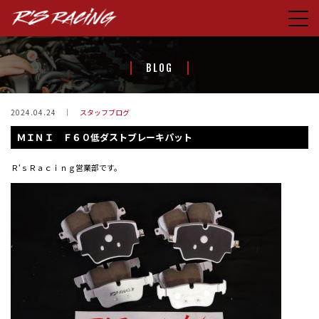
HOME
BLOG
CONCEPT
PRODUCTS
2024.04.24
スタッフブログ
ＭＩＮＩ Ｆ６０低ダストブレーキパット
STORE
BLOG
Ｒ‘ｓＲａｃｉｎｇ営業部です。
ABOUT US
CONTACT
FACEBOOK