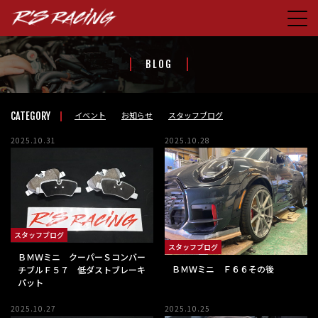
HOME
BLOG
CONCEPT
PRODUCTS
イベント
お知らせ
スタッフブログ
CATEGORY
STORE
2025.10.31
2025.10.28
BLOG
ABOUT US
CONTACT
スタッフブログ
FACEBOOK
スタッフブログ
ＢＭＷミニ クーパーＳコンバー
ＢＭＷミニ Ｆ６６その後
チブルＦ５７ 低ダストブレーキ
パット
2025.10.27
2025.10.25