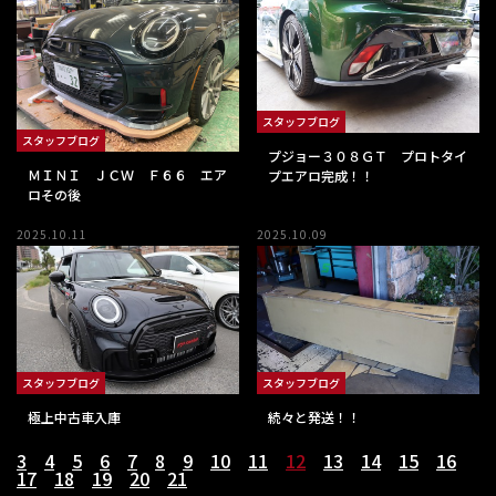
スタッフブログ
スタッフブログ
プジョー３０８ＧＴ プロトタイ
ＭＩＮＩ ＪＣＷ Ｆ６６ エア
プエアロ完成！！
ロその後
2025.10.11
2025.10.09
スタッフブログ
スタッフブログ
極上中古車入庫
続々と発送！！
3
4
5
6
7
8
9
10
11
12
13
14
15
16
17
18
19
20
21