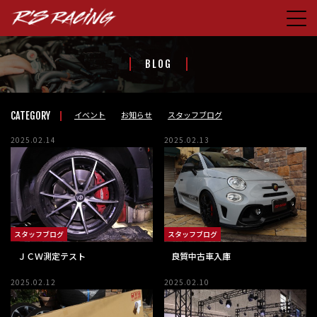
HOME
BLOG
CONCEPT
PRODUCTS
イベント
お知らせ
スタッフブログ
CATEGORY
STORE
2025.02.14
2025.02.13
BLOG
ABOUT US
CONTACT
スタッフブログ
スタッフブログ
FACEBOOK
ＪＣＷ測定テスト
良質中古車入庫
2025.02.12
2025.02.10