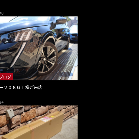
30
ブログ
ー２０８ＧＴ様ご来店
24