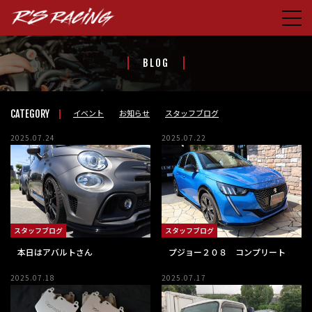
HOME
BLOG
CONCEPT
PRODUCTS
イベント
お知らせ
スタッフブログ
CATEGORY
STORE
2025.07.24
2025.07.22
BLOG
ABOUT US
CONTACT
スタッフブログ
スタッフブログ
FACEBOOK
本日はアバルトさん
プジョー２０８ コンプリート
2025.07.18
2025.07.17