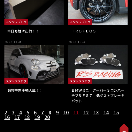
スタッフブログ
スタッフブログ
ＴＲＯＦＥＯ５
本日も続々出荷！！
2025.11.01
2025.10.31
スタッフブログ
スタッフブログ
良質中古車輛入庫！！
ＢＭＷミニ クーパーＳコンバー
チブルＦ５７ 低ダストブレーキ
パット
2
3
4
5
6
7
8
9
10
11
12
13
14
15
16
17
18
19
20