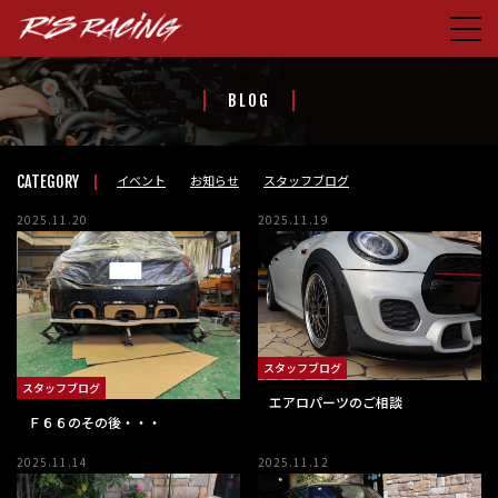
HOME
BLOG
CONCEPT
PRODUCTS
イベント
お知らせ
スタッフブログ
CATEGORY
STORE
2025.11.20
2025.11.19
BLOG
ABOUT US
CONTACT
スタッフブログ
FACEBOOK
スタッフブログ
エアロパーツのご相談
Ｆ６６のその後・・・
2025.11.14
2025.11.12