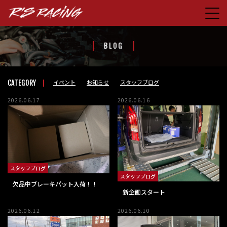
HOME
BLOG
CONCEPT
PRODUCTS
イベント
お知らせ
スタッフブログ
CATEGORY
STORE
2026.06.17
2026.06.16
BLOG
ABOUT US
CONTACT
FACEBOOK
スタッフブログ
スタッフブログ
欠品中ブレーキパット入荷！！
新企画スタート
2026.06.12
2026.06.10