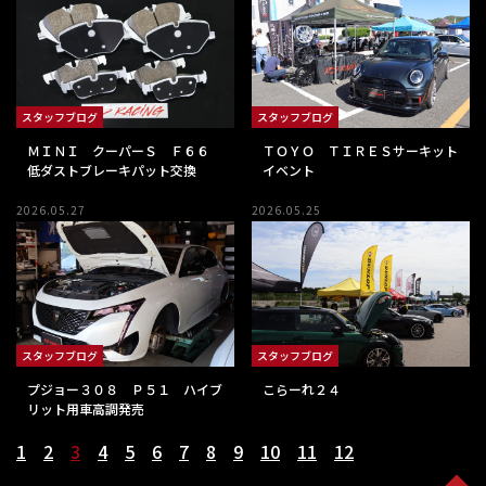
スタッフブログ
スタッフブログ
ＭＩＮＩ クーパーＳ Ｆ６６
ＴＯＹＯ ＴＩＲＥＳサーキット
低ダストブレーキパット交換
イベント
2026.05.27
2026.05.25
スタッフブログ
スタッフブログ
プジョー３０８ Ｐ５１ ハイブ
こらーれ２４
リット用車高調発売
1
2
3
4
5
6
7
8
9
10
11
12