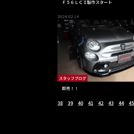
Ｆ５６ＬＣＩ製作スタート
2024.02.14
スタッフブログ
即売！！
38
39
40
41
42
43
44
45