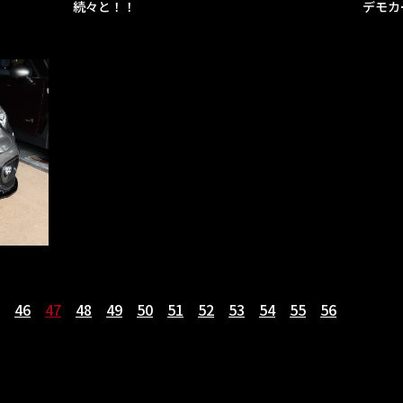
続々と！！
デモカ
46
47
48
49
50
51
52
53
54
55
56