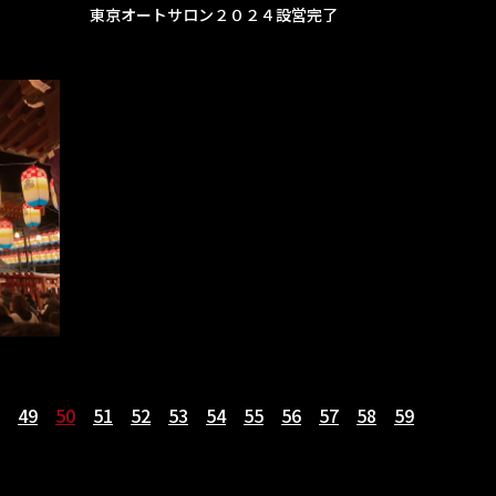
東京オートサロン２０２４設営完了
49
50
51
52
53
54
55
56
57
58
59