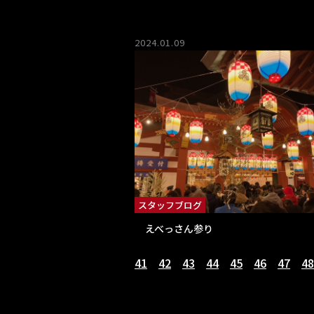
2024.01.09
スタッフブログ
えべっさん参り
41
42
43
44
45
46
47
48